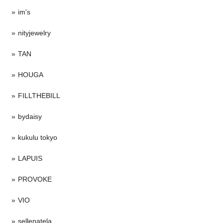
im's
nityjewelry
TAN
HOUGA
FILLTHEBILL
bydaisy
kukulu tokyo
LAPUIS
PROVOKE
VIO
sellenatela