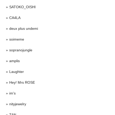
SATOKO_OISHI
CA4LA
deux plus undemi
soimeme
sopranojungle
amplis
Laughter
Hey! Mrs ROSE
im's
nityjewelry
TAN