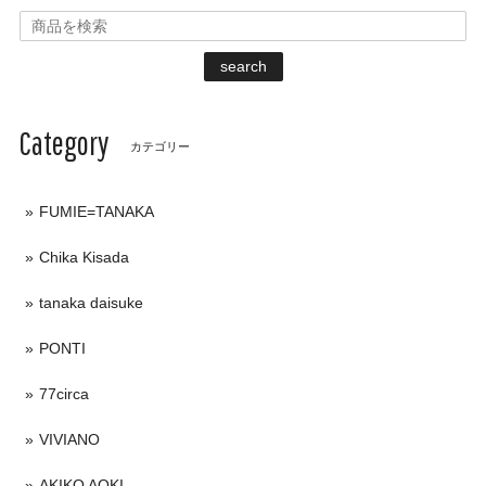
search
Category
カテゴリー
FUMIE=TANAKA
Chika Kisada
tanaka daisuke
PONTI
77circa
VIVIANO
AKIKO AOKI