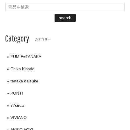
search
Category
カテゴリー
FUMIE=TANAKA
Chika Kisada
tanaka daisuke
PONTI
77circa
VIVIANO
AKIKO AOKI