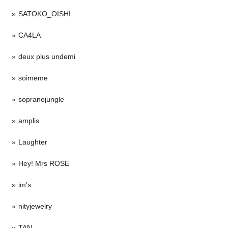
SATOKO_OISHI
CA4LA
deux plus undemi
soimeme
sopranojungle
amplis
Laughter
Hey! Mrs ROSE
im's
nityjewelry
TAN