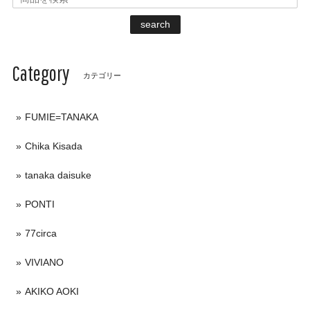
search
Category
カテゴリー
FUMIE=TANAKA
Chika Kisada
tanaka daisuke
PONTI
77circa
VIVIANO
AKIKO AOKI