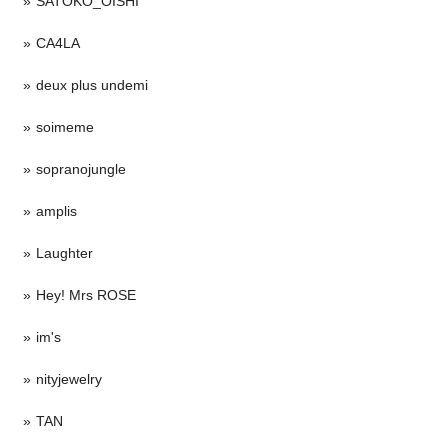
SATOKO_OISHI
CA4LA
deux plus undemi
soimeme
sopranojungle
amplis
Laughter
Hey! Mrs ROSE
im's
nityjewelry
TAN