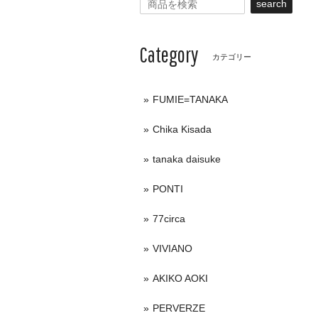
search
Category
カテゴリー
FUMIE=TANAKA
Chika Kisada
tanaka daisuke
PONTI
77circa
VIVIANO
AKIKO AOKI
PERVERZE