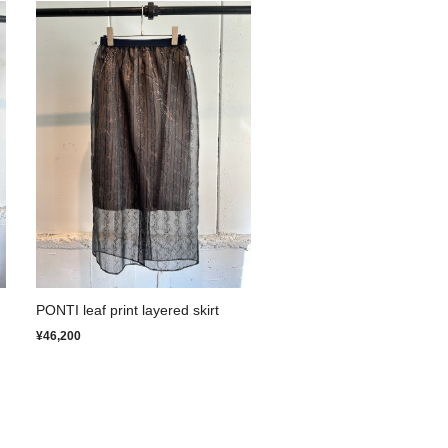
PONTI leaf print layered skirt
¥46,200