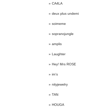
CA4LA
deux plus undemi
soimeme
sopranojungle
amplis
Laughter
Hey! Mrs ROSE
im's
nityjewelry
TAN
HOUGA