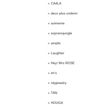
CA4LA
deux plus undemi
soimeme
sopranojungle
amplis
Laughter
Hey! Mrs ROSE
im's
nityjewelry
TAN
HOUGA