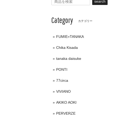
search
Category
カテゴリー
FUMIE=TANAKA
Chika Kisada
tanaka daisuke
PONTI
77circa
VIVIANO
AKIKO AOKI
PERVERZE