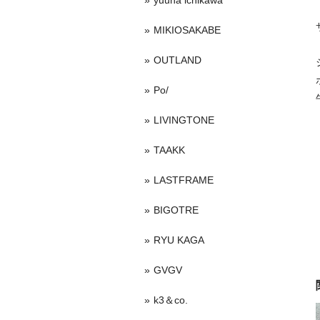
yuuna ichikawa
MIKIOSAKABE
OUTLAND
Po/
LIVINGTONE
TAAKK
LASTFRAME
BIGOTRE
RYU KAGA
GVGV
k3＆co.