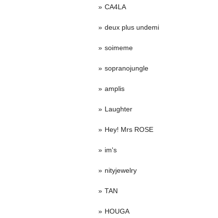
CA4LA
deux plus undemi
soimeme
sopranojungle
amplis
Laughter
Hey! Mrs ROSE
im's
nityjewelry
TAN
HOUGA