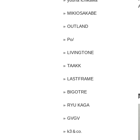
yuuna ichikawa
MIKIOSAKABE
OUTLAND
Po/
LIVINGTONE
TAAKK
LASTFRAME
BIGOTRE
RYU KAGA
GVGV
k3＆co.