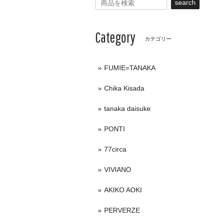
search
Category
カテゴリー
FUMIE=TANAKA
Chika Kisada
tanaka daisuke
PONTI
77circa
VIVIANO
AKIKO AOKI
PERVERZE