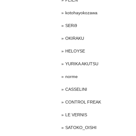
PEIEN
kotohayokozawa
SERi9
OKIRAKU
HELOYSE
YURIKA AKUTSU
norme
CASSELINI
CONTROL FREAK
LE VERNIS
SATOKO_OISHI