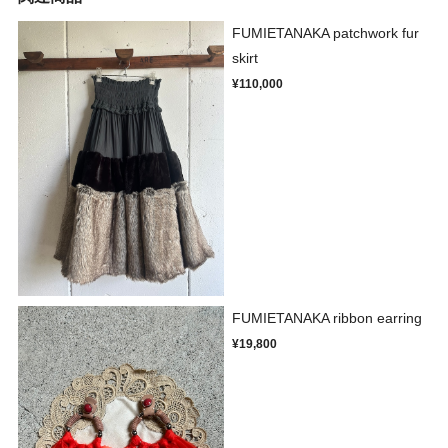
FUMIETANAKA patchwork fur
skirt
¥110,000
FUMIETANAKA ribbon earring
¥19,800