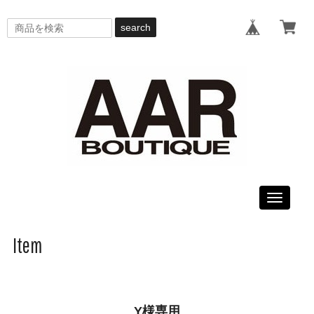
search
Toggle
navigati
Item
Y様専用