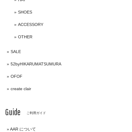
SHOES
ACCESSORY
OTHER
SALE
52byHIKARUMATSUMURA
OFOF
create clair
Guide
ご利用ガイド
AAR について