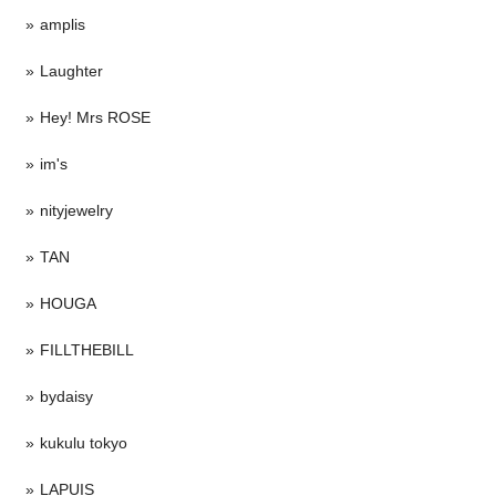
amplis
Laughter
Hey! Mrs ROSE
im's
nityjewelry
TAN
HOUGA
FILLTHEBILL
bydaisy
kukulu tokyo
LAPUIS