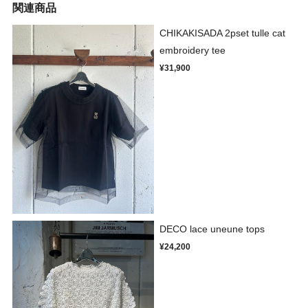
関連商品
CHIKAKISADA 2pset tulle cat
embroidery tee
¥31,900
DECO lace uneune tops
¥24,200