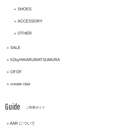
SHOES
ACCESSORY
OTHER
SALE
52byHIKARUMATSUMURA
OFOF
create clair
Guide
ご利用ガイド
AAR について