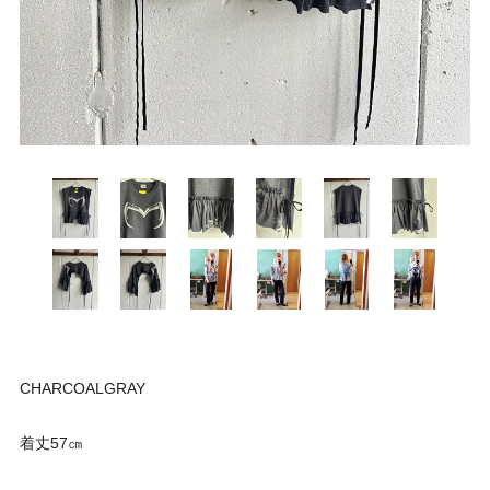
CHARCOALGRAY
着丈57㎝