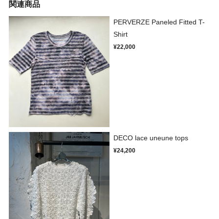
関連商品
PERVERZE Paneled Fitted T-
Shirt
¥22,000
DECO lace uneune tops
¥24,200