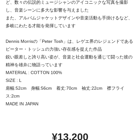
ど、数々の伝説的ミュージシャンのアイコニックな写真を撮影
し、音楽シーンに多大な影響を与えました
また、アルバムジャケットデザインや音楽活動も手掛けるなど、
多岐にわたる才能を発揮しています
Dennis Morrisの「Peter Tosh」は、レゲエ界のレジェンドである
ピーター・トッシュの力強い存在感を捉えた作品
鋭い眼差しと誇り高い姿が、音楽と社会運動を通じて闘った彼の
精神を雄弁に物語っています
MATERIAL : COTTON 100%
SIZE : L
肩幅:52cm 身幅:56cm 着丈:70cm 袖丈:22cm 襟フライ
ス:2cm
MADE IN JAPAN
¥13,200