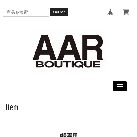
search
Toggle
navigati
Item
I様専用