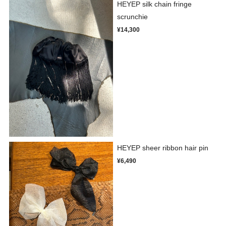
HEYEP silk chain fringe
scrunchie
¥14,300
HEYEP sheer ribbon hair pin
¥6,490