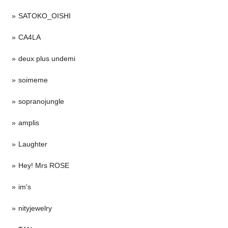
SATOKO_OISHI
CA4LA
deux plus undemi
soimeme
sopranojungle
amplis
Laughter
Hey! Mrs ROSE
im's
nityjewelry