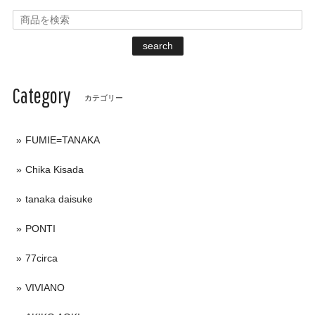
search
Category
カテゴリー
FUMIE=TANAKA
Chika Kisada
tanaka daisuke
PONTI
77circa
VIVIANO