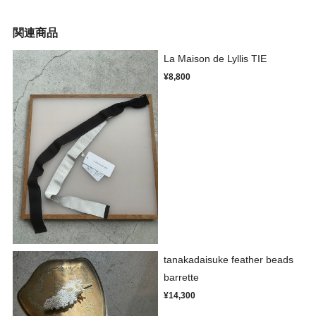
関連商品
La Maison de Lyllis TIE
¥8,800
tanakadaisuke feather beads
barrette
¥14,300