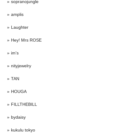
sopranojungle
amplis
Laughter
Hey! Mrs ROSE
im's
nityjewelry
TAN
HOUGA
FILLTHEBILL
bydaisy
kukulu tokyo