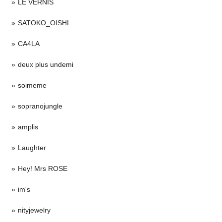
LE VERNIS
SATOKO_OISHI
CA4LA
deux plus undemi
soimeme
sopranojungle
amplis
Laughter
Hey! Mrs ROSE
im's
nityjewelry