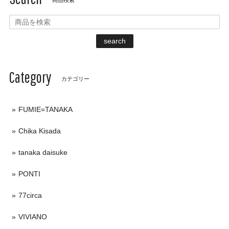
商品検索
search
Category
カテゴリー
FUMIE=TANAKA
Chika Kisada
tanaka daisuke
PONTI
77circa
VIVIANO