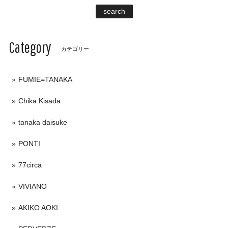
search
Category
カテゴリー
FUMIE=TANAKA
Chika Kisada
tanaka daisuke
PONTI
77circa
VIVIANO
AKIKO AOKI