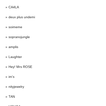
CA4LA
deux plus undemi
soimeme
sopranojungle
amplis
Laughter
Hey! Mrs ROSE
im's
nityjewelry
TAN