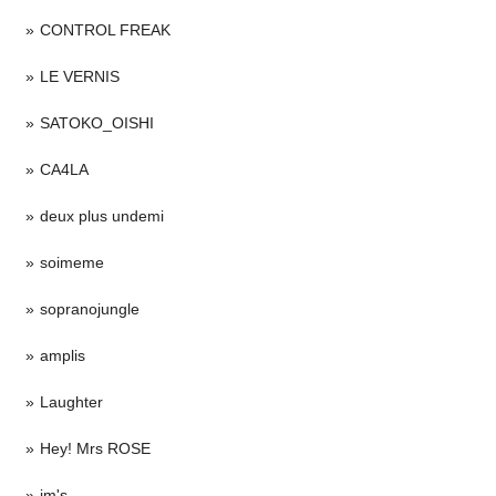
CONTROL FREAK
LE VERNIS
SATOKO_OISHI
CA4LA
deux plus undemi
soimeme
sopranojungle
amplis
Laughter
Hey! Mrs ROSE
im's