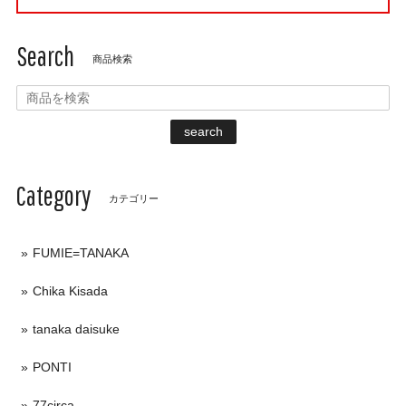
Search
商品検索
search
Category
カテゴリー
FUMIE=TANAKA
Chika Kisada
tanaka daisuke
PONTI
77circa