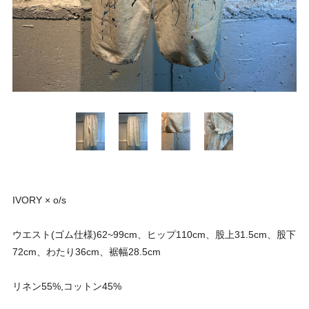
IVORY × o/s
ウエスト(ゴム仕様)62~99cm、ヒップ110cm、股上31.5cm、股下
72cm、わたり36cm、裾幅28.5cm
リネン55%,コットン45%