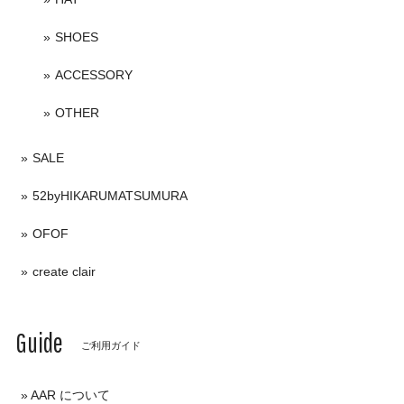
SHOES
ACCESSORY
OTHER
SALE
52byHIKARUMATSUMURA
OFOF
create clair
Guide
ご利用ガイド
AAR について