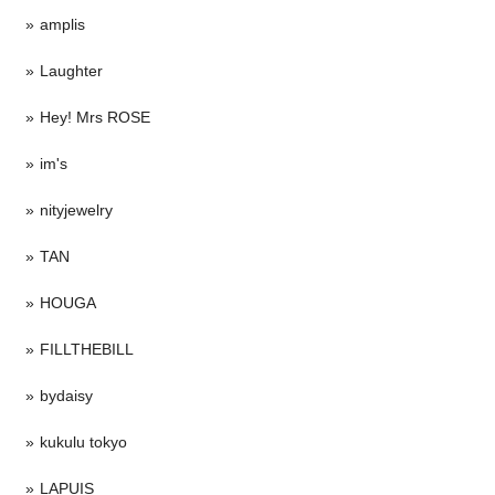
amplis
Laughter
Hey! Mrs ROSE
im's
nityjewelry
TAN
HOUGA
FILLTHEBILL
bydaisy
kukulu tokyo
LAPUIS