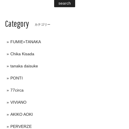
search
Category
カテゴリー
FUMIE=TANAKA
Chika Kisada
tanaka daisuke
PONTI
77circa
VIVIANO
AKIKO AOKI
PERVERZE