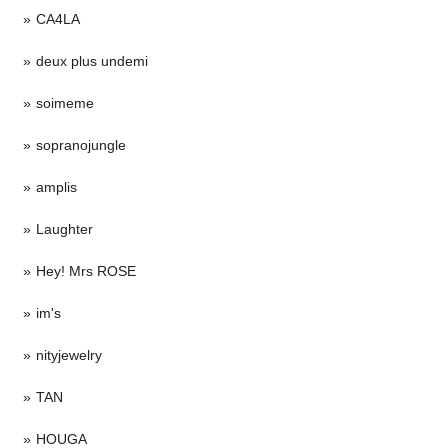
CA4LA
deux plus undemi
soimeme
sopranojungle
amplis
Laughter
Hey! Mrs ROSE
im's
nityjewelry
TAN
HOUGA