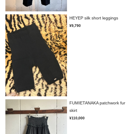
HEYEP silk short leggings
¥9,790
FUMIETANAKA patchwork fur
skirt
¥110,000