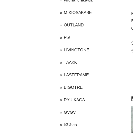
yuuna ichikawa
MIKIOSAKABE
OUTLAND
Po/
LIVINGTONE
TAAKK
LASTFRAME
BIGOTRE
RYU KAGA
GVGV
k3＆co.