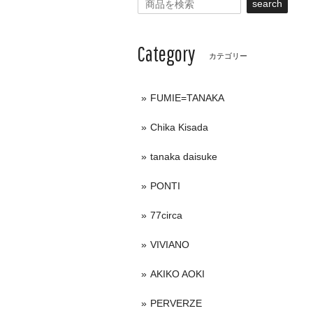
search
Category
カテゴリー
FUMIE=TANAKA
Chika Kisada
tanaka daisuke
PONTI
77circa
VIVIANO
AKIKO AOKI
PERVERZE