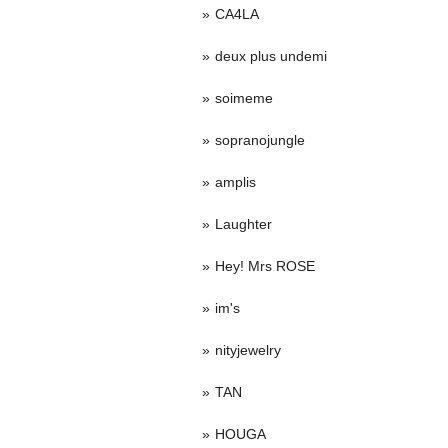
CA4LA
deux plus undemi
soimeme
sopranojungle
amplis
Laughter
Hey! Mrs ROSE
im's
nityjewelry
TAN
HOUGA