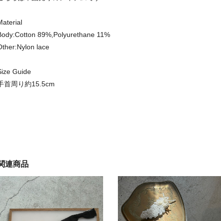
Material
Body:Cotton 89%,Polyurethane 11%
Other:Nylon lace
Size Guide
手首周り約15.5cm
関連商品