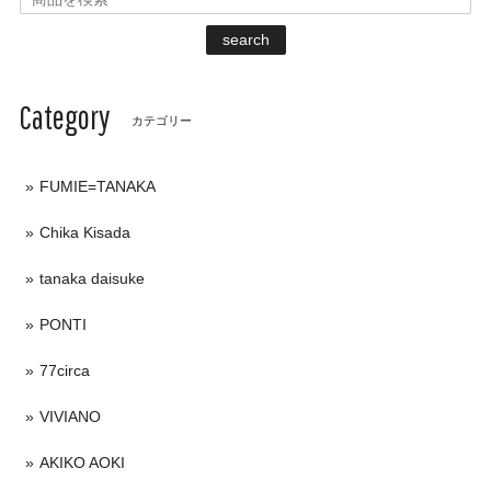
search
Category
カテゴリー
FUMIE=TANAKA
Chika Kisada
tanaka daisuke
PONTI
77circa
VIVIANO
AKIKO AOKI