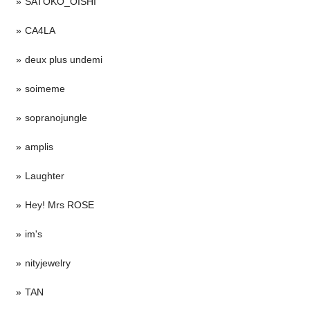
SATOKO_OISHI
CA4LA
deux plus undemi
soimeme
sopranojungle
amplis
Laughter
Hey! Mrs ROSE
im's
nityjewelry
TAN