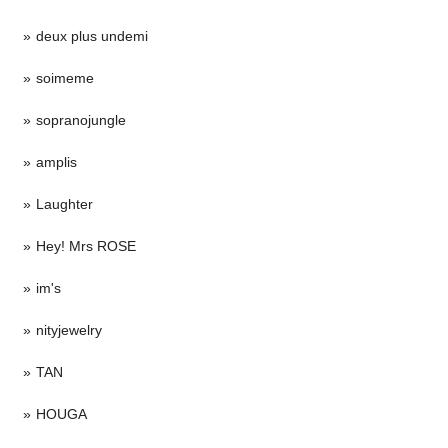
deux plus undemi
soimeme
sopranojungle
amplis
Laughter
Hey! Mrs ROSE
im's
nityjewelry
TAN
HOUGA