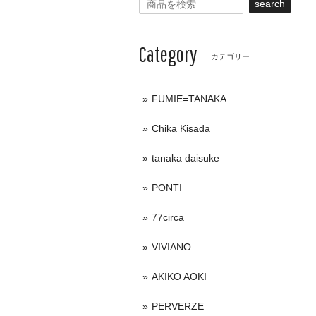
search
Category
カテゴリー
FUMIE=TANAKA
Chika Kisada
tanaka daisuke
PONTI
77circa
VIVIANO
AKIKO AOKI
PERVERZE