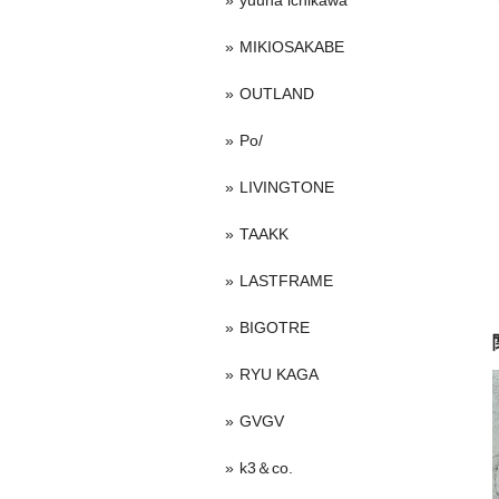
yuuna ichikawa
MIKIOSAKABE
OUTLAND
Po/
LIVINGTONE
TAAKK
LASTFRAME
BIGOTRE
RYU KAGA
GVGV
k3＆co.