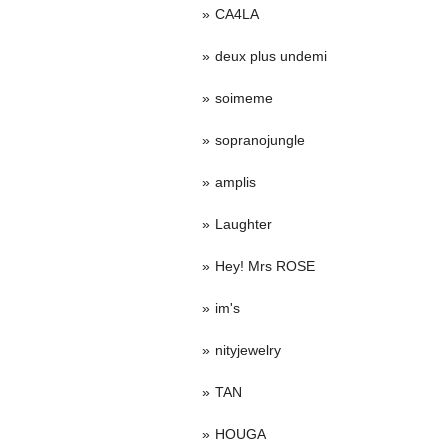
CA4LA
deux plus undemi
soimeme
sopranojungle
amplis
Laughter
Hey! Mrs ROSE
im's
nityjewelry
TAN
HOUGA