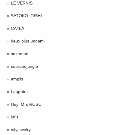
LE VERNIS
SATOKO_OISHI
CA4LA
deux plus undemi
soimeme
sopranojungle
amplis
Laughter
Hey! Mrs ROSE
im's
nityjewelry