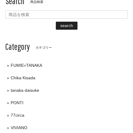
Search
商品検索
search
Category
カテゴリー
FUMIE=TANAKA
Chika Kisada
tanaka daisuke
PONTI
77circa
VIVIANO