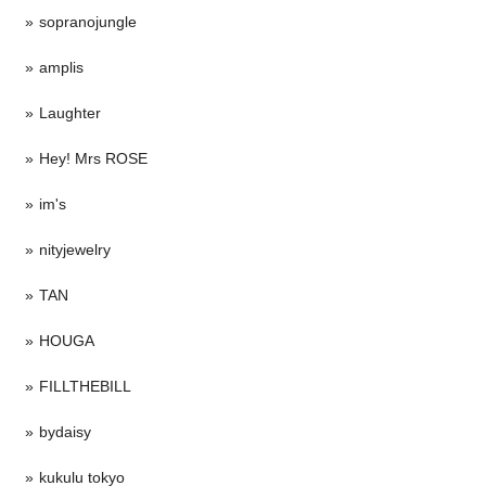
sopranojungle
amplis
Laughter
Hey! Mrs ROSE
im's
nityjewelry
TAN
HOUGA
FILLTHEBILL
bydaisy
kukulu tokyo