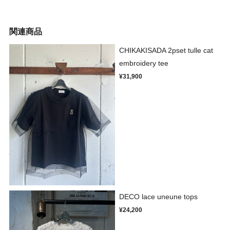
関連商品
CHIKAKISADA 2pset tulle cat
embroidery tee
¥31,900
DECO lace uneune tops
¥24,200