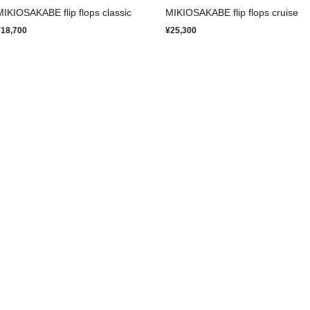
MIKIOSAKABE flip flops classic
MIKIOSAKABE flip flops cruise
¥18,700
¥25,300