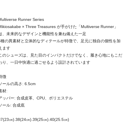
Multiverse Runner Series
Mikiosakabe × Three Treasures が手がけた「Multiverse Runner」
は、未来的なデザインと機能性を兼ね備えた一足
3種の異素材と立体的なディテールが特徴で、足元に独自の個性を加
えます
このシューズは、見た目のインパクトだけでなく、履き心地にもこだ
わり、一日中快適に過ごせるよう設計されています
特徴
ソールの高さ: 6.5cm
素材:
アッパー: 合成皮革、CPU、ポリエステル
ソール: 合成底
37(23㎝).38(24㎝).39(25㎝).40(25.5㎝)