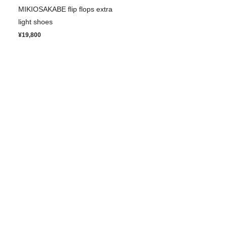
MIKIOSAKABE flip flops extra
light shoes
¥19,800