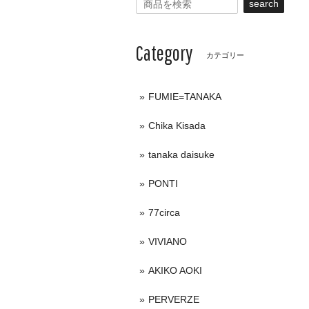
search
Category
カテゴリー
FUMIE=TANAKA
Chika Kisada
tanaka daisuke
PONTI
77circa
VIVIANO
AKIKO AOKI
PERVERZE