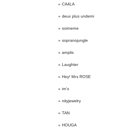
CA4LA
deux plus undemi
soimeme
sopranojungle
amplis
Laughter
Hey! Mrs ROSE
im's
nityjewelry
TAN
HOUGA