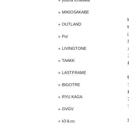
yuuna ichikawa
MIKIOSAKABE
OUTLAND
Po/
LIVINGTONE
TAAKK
LASTFRAME
BIGOTRE
RYU KAGA
GVGV
k3＆co.