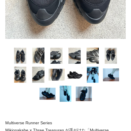
Multiverse Runner Series
Mikiosakabe × Three Treasures が手がけた「Multiverse