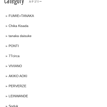
Category
カテゴリー
FUMIE=TANAKA
Chika Kisada
tanaka daisuke
PONTI
77circa
VIVIANO
AKIKO AOKI
PERVERZE
LEINWANDE
Soduk