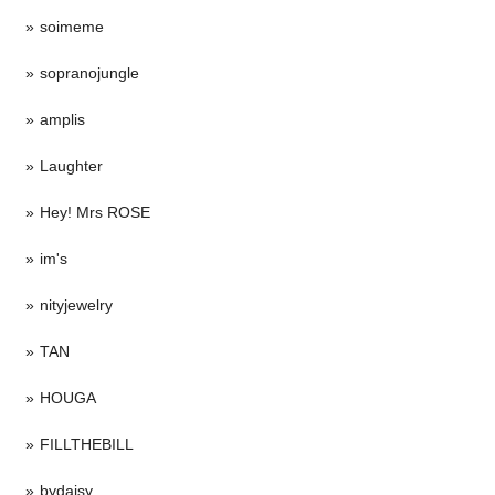
soimeme
sopranojungle
amplis
Laughter
Hey! Mrs ROSE
im's
nityjewelry
TAN
HOUGA
FILLTHEBILL
bydaisy