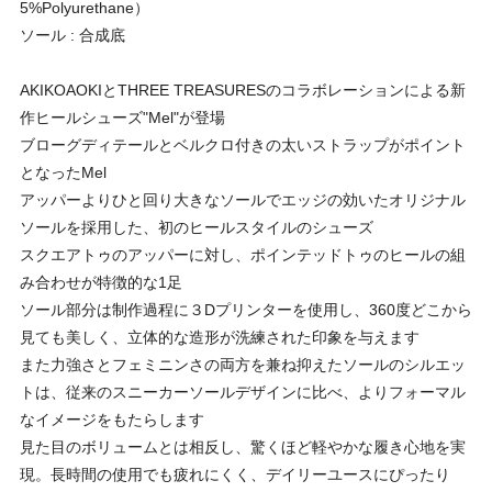
5%Polyurethane）
ソール : 合成底
AKIKOAOKIとTHREE TREASURESのコラボレーションによる新
作ヒールシューズ"Mel"が登場
ブローグディテールとベルクロ付きの太いストラップがポイント
となったMel
アッパーよりひと回り大きなソールでエッジの効いたオリジナル
ソールを採用した、初のヒールスタイルのシューズ
スクエアトゥのアッパーに対し、ポインテッドトゥのヒールの組
み合わせが特徴的な1足
ソール部分は制作過程に３Dプリンターを使用し、360度どこから
見ても美しく、立体的な造形が洗練された印象を与えます
また力強さとフェミニンさの両方を兼ね抑えたソールのシルエッ
トは、従来のスニーカーソールデザインに比べ、よりフォーマル
なイメージをもたらします
見た目のボリュームとは相反し、驚くほど軽やかな履き心地を実
現。長時間の使用でも疲れにくく、デイリーユースにぴったり