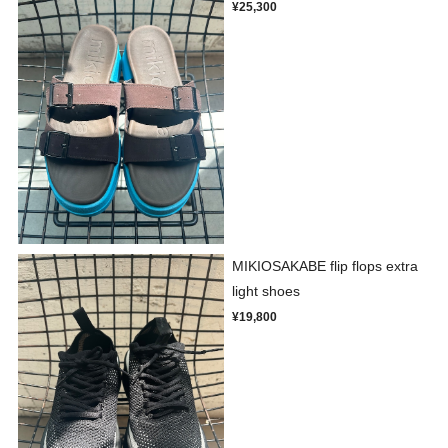
¥25,300
MIKIOSAKABE flip flops extra
light shoes
¥19,800