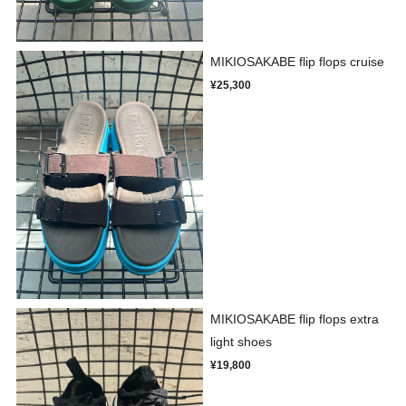
MIKIOSAKABE flip flops cruise
¥25,300
MIKIOSAKABE flip flops extra
light shoes
¥19,800