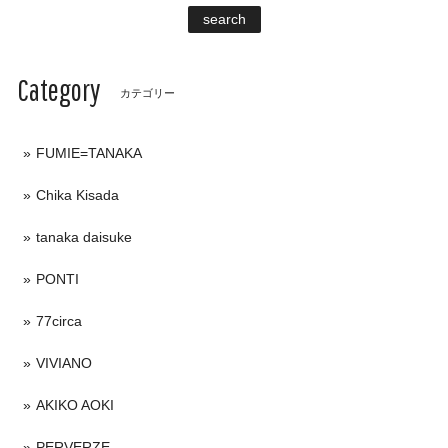
search
Category
カテゴリー
FUMIE=TANAKA
Chika Kisada
tanaka daisuke
PONTI
77circa
VIVIANO
AKIKO AOKI
PERVERZE