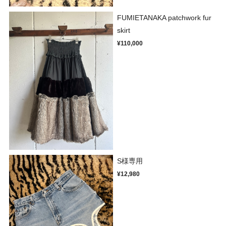
FUMIETANAKA patchwork fur
skirt
¥110,000
S様専用
¥12,980