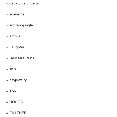
deux plus undemi
soimeme
sopranojungle
amplis
Laughter
Hey! Mrs ROSE
im's
nityjewelry
TAN
HOUGA
FILLTHEBILL