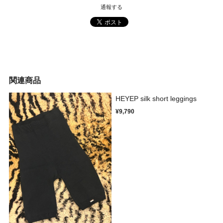
通報する
関連商品
HEYEP silk short leggings
¥9,790