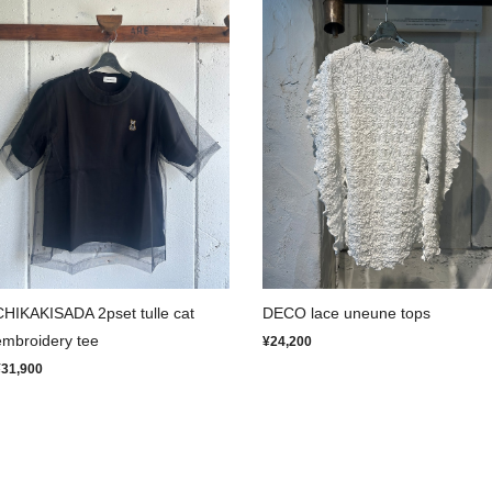
CHIKAKISADA 2pset tulle cat
DECO lace uneune tops
embroidery tee
¥24,200
¥31,900