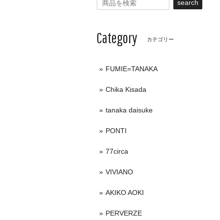
search
Category
カテゴリー
FUMIE=TANAKA
Chika Kisada
tanaka daisuke
PONTI
77circa
VIVIANO
AKIKO AOKI
PERVERZE