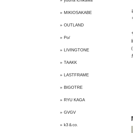
yuuna ichikawa
MIKIOSAKABE
OUTLAND
Po/
LIVINGTONE
TAAKK
LASTFRAME
BIGOTRE
RYU KAGA
GVGV
k3＆co.