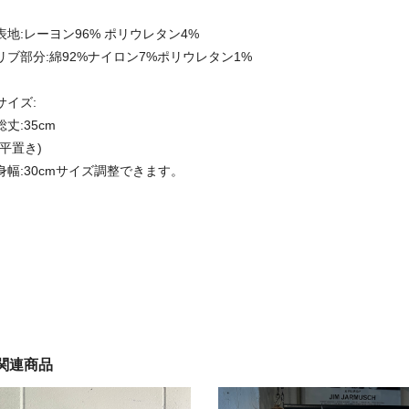
表地:レーヨン96% ポリウレタン4%
リブ部分:綿92%ナイロン7%ポリウレタン1%
サイズ:
総丈:35cm
(平置き)
身幅:30cmサイズ調整できます。
関連商品