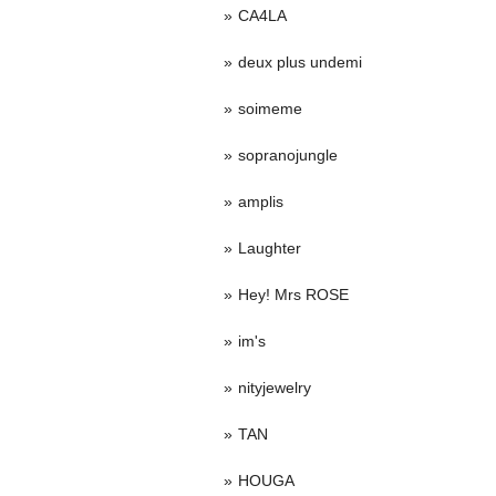
CA4LA
deux plus undemi
soimeme
sopranojungle
amplis
Laughter
Hey! Mrs ROSE
im's
nityjewelry
TAN
HOUGA