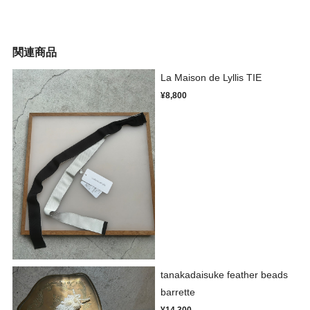
関連商品
La Maison de Lyllis TIE
¥8,800
tanakadaisuke feather beads
barrette
¥14,300