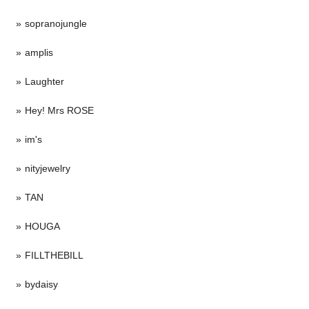
sopranojungle
amplis
Laughter
Hey! Mrs ROSE
im's
nityjewelry
TAN
HOUGA
FILLTHEBILL
bydaisy