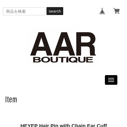
search
Toggle
navigati
Item
HEYEP Hair Pin with Chain Ear Cuff