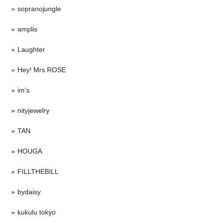
sopranojungle
amplis
Laughter
Hey! Mrs ROSE
im's
nityjewelry
TAN
HOUGA
FILLTHEBILL
bydaisy
kukulu tokyo