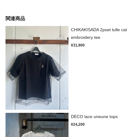
関連商品
CHIKAKISADA 2pset tulle cat
embroidery tee
¥31,900
DECO lace uneune tops
¥24,200