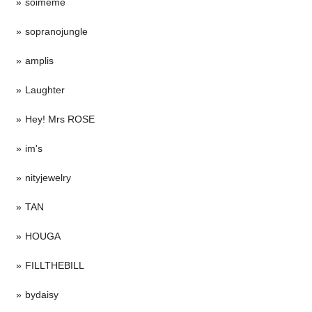
soimeme
sopranojungle
amplis
Laughter
Hey! Mrs ROSE
im's
nityjewelry
TAN
HOUGA
FILLTHEBILL
bydaisy