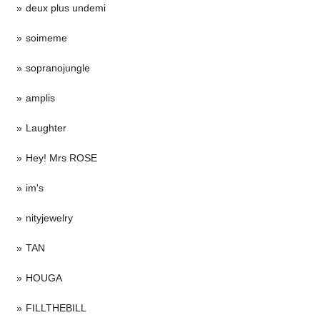
deux plus undemi
soimeme
sopranojungle
amplis
Laughter
Hey! Mrs ROSE
im's
nityjewelry
TAN
HOUGA
FILLTHEBILL