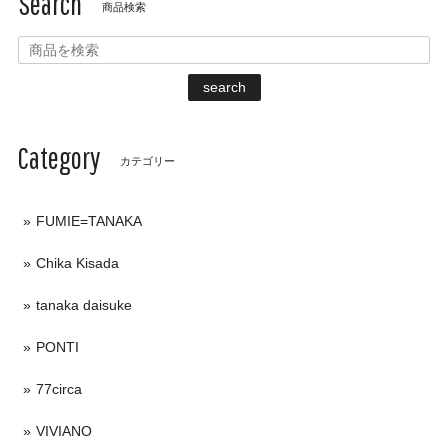
Search
商品検索
search
Category
カテゴリー
FUMIE=TANAKA
Chika Kisada
tanaka daisuke
PONTI
77circa
VIVIANO