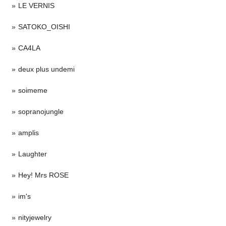
LE VERNIS
SATOKO_OISHI
CA4LA
deux plus undemi
soimeme
sopranojungle
amplis
Laughter
Hey! Mrs ROSE
im's
nityjewelry