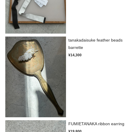
tanakadaisuke feather beads
barrette
¥14,300
FUMIETANAKA ribbon earring
¥19,800