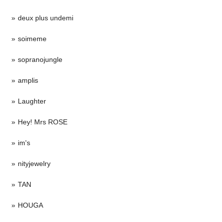
deux plus undemi
soimeme
sopranojungle
amplis
Laughter
Hey! Mrs ROSE
im's
nityjewelry
TAN
HOUGA