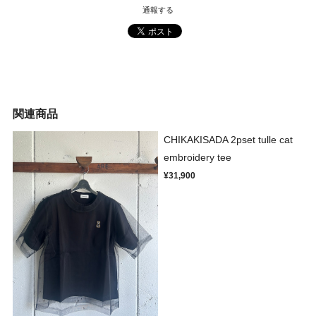
通報する
関連商品
CHIKAKISADA 2pset tulle cat
embroidery tee
¥31,900