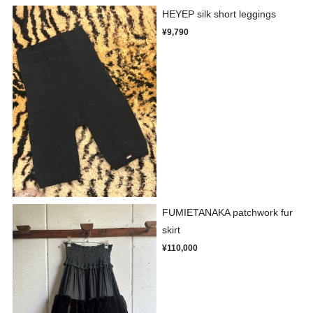
HEYEP silk short leggings
¥9,790
FUMIETANAKA patchwork fur
skirt
¥110,000