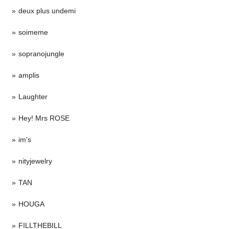
deux plus undemi
soimeme
sopranojungle
amplis
Laughter
Hey! Mrs ROSE
im's
nityjewelry
TAN
HOUGA
FILLTHEBILL