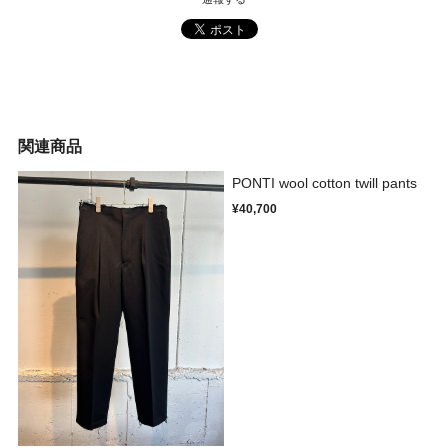
関連商品
PONTI wool cotton twill pants
¥40,700